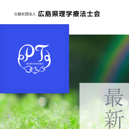
公
益
社
団
法
人
広
島
県
下
理
へ
学
療
法