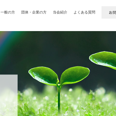
一般の方
団体・企業の方
当会紹介
よくある質問
お
問
い
合
わ
せ