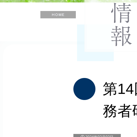
士
会
ホ
ー
ム
第1
務者