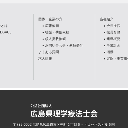
団体・企業の方
当会紹介
士とは
広報依頼
会長挨拶
EGAC」
後援・共催依頼
役員名簿
求人掲載依頼
組織概要
お問い合わせ・依頼受付
事業計画
よくある質問
活動
求人情報
定款・事業報
〒732-0052
広島県
広島市
東区光町２丁目６－４１セネスビル５階