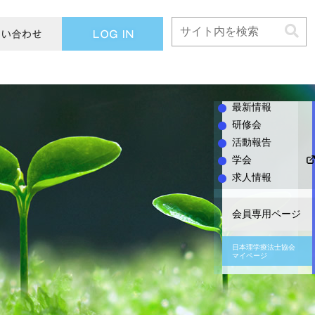
L
O
G
I
N
最新情報
研修会
活動報告
学会
求人情報
会員専用ページ
日本理学療法士協会
マイページ