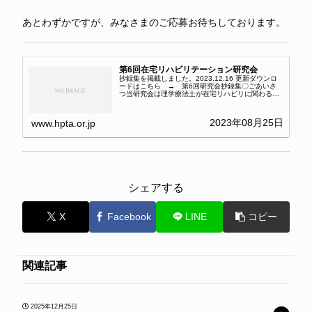
あとわずかですが、みなさまのご応募お待ちしております。
第6回在宅リハビリテーション研究会
抄録集を掲載しました。2023.12.16 更新ダウンロ
ードはこちら → 第6回研究会抄録集〇ごあいさ
つ当研究会は理学療法士が在宅リハビリに関わる中
で得た経験や知見を共有し発信する場となるよう発
足し、今回が6回目の開催となります。今回も演題...
2023年08月25日
www.hpta.or.jp
シェアする
X
Facebook
LINE
コピー
関連記事
2025年12月25日