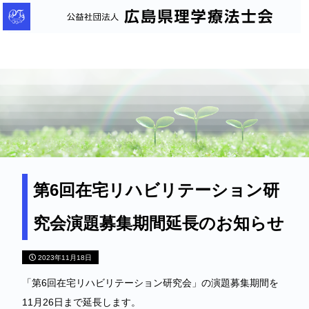
公
益
社
団
法
人
広
島
県
理
第6回在宅リハビリテーション研
学
究会演題募集期間延長のお知らせ
療
法
2023年11月18日
士
会
「第6回在宅リハビリテーション研究会」の演題募集期間を
11月26日まで延長します。