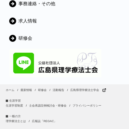
ゴ
事務連絡・その他
リ
ー
求人情報
研修会
ホーム
最新情報
研修会
活動報告
広島県理学療法士学会
生涯学習
生涯学習制度
士会承認症例検討会・研修会
プライバシーポリシー
一般の方
理学療法士とは
広報誌「REGAC」