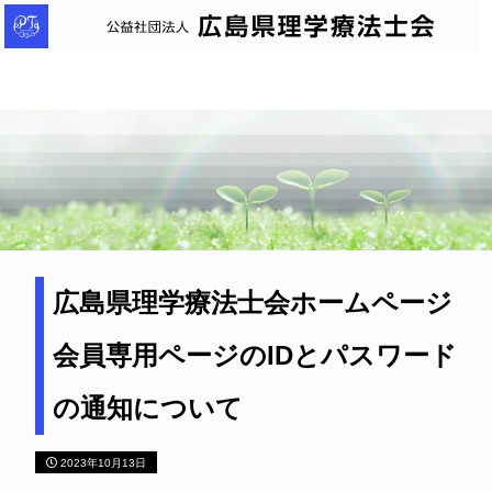
公
益
社
団
法
人
広
島
県
理
広島県理学療法士会ホームページ
学
会員専用ページのIDとパスワード
療
法
の通知について
士
会
2023年10月13日