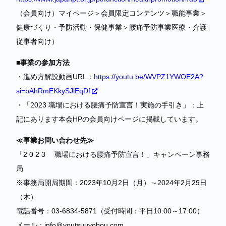
（会員向け）マイページ＞会員限定コンテンツ＞職能事業＞
健康づくり・予防活動・保健事業＞腰痛予防事業医療・介護
従事者向け）
■事業の参加方法
・進め方解説動画URL：
https://youtu.be/WVPZ1YWOE2A?
si=bAhRmEKkySJlEqDf
・「2023 職場における腰痛予防宣言！実施の手引き」：上
記にあります本会HPの会員向けページに掲載しています。
≪事業お問い合わせ先≫
「2 0 2 3 職場における腰痛予防宣言！」キャンペーン事務
局
※事務局開局期間：2023年10月2日（月）～2024年2月29日
（木）
電話番号：03-6834-5871（受付時間：平日10:00～17:00）
メール：info＠youtsuuyobou.com