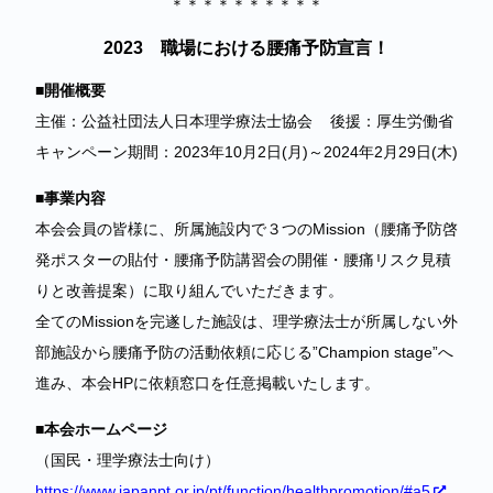
＊＊＊＊＊＊＊＊＊＊
2023 職場における腰痛予防宣言！
■開催概要
主催：公益社団法人日本理学療法士協会 後援：厚生労働省
キャンペーン期間：2023年10月2日(月)～2024年2月29日(木)
■事業内容
本会会員の皆様に、所属施設内で３つのMission（腰痛予防啓
発ポスターの貼付・腰痛予防講習会の開催・腰痛リスク見積
りと改善提案）に取り組んでいただきます。
全てのMissionを完遂した施設は、理学療法士が所属しない外
部施設から腰痛予防の活動依頼に応じる”Champion stage”へ
進み、本会HPに依頼窓口を任意掲載いたします。
■本会ホームページ
（国民・理学療法士向け）
https://www.japanpt.or.jp/pt/function/healthpromotion/#a5