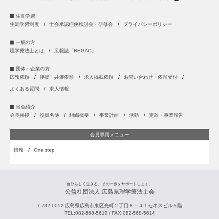
生涯学習
生涯学習制度
士会承認症例検討会・研修会
プライバシーポリシー
一般の方
理学療法士とは
広報誌「REGAC」
団体・企業の方
広報依頼
後援・共催依頼
求人掲載依頼
お問い合わせ・依頼受付
よくある質問
求人情報
当会紹介
会長挨拶
役員名簿
組織概要
事業計画
活動
定款・事業報告
会員専用メニュー
情報
One step
自分らしく生きる。その一歩をサポートします。
公益社団法人 広島県理学療法士会
〒732-0052
広島県
広島市
東区光町２丁目６－４１セネスビル５階
TEL:
082-568-5610
/ FAX:
082-568-5614