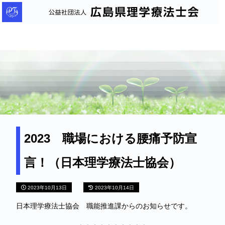
公
益
社
団
法
人
広
島
県
理
2023 職場における腰痛予防宣
学
言！（日本理学療法士協会）
療
法
2023年10月13日
2023年10月14日
士
会
日本理学療法士協会 職能推進課からのお知らせです。