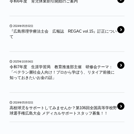
令和6年度 育児休業割引開始のご案内
2024年05月02日
『広島県理学療法士会 広報誌 REGAC vol.15』訂正につい
て
2025年10月04日
令和7年度 生涯学習局 教育推進部主催 研修会テーマ：
「ベテラン層社会人向け！プロから学ぼう、リタイア前後に
知っておきたいお金の話」
2024年05月02日
高校球児をサポートしてみませんか？第106回全国高等学校野
球選手権広島大会 メディカルサポートスタッフ募集！！