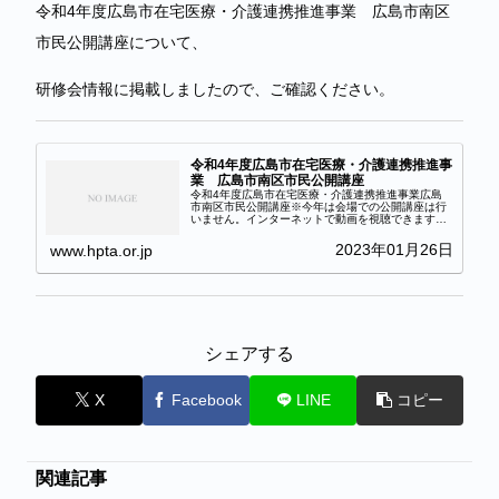
令和4年度広島市在宅医療・介護連携推進事業 広島市南区
市民公開講座について、
研修会情報に掲載しましたので、ご確認ください。
令和4年度広島市在宅医療・介護連携推進事
業 広島市南区市民公開講座
令和4年度広島市在宅医療・介護連携推進事業広島
市南区市民公開講座※今年は会場での公開講座は行
いません。インターネットで動画を視聴できます。
テーマ：認知症の人の思いを一緒に支えよう！出
演：渡辺 えり氏、松本 裕見子氏、野島 秀樹氏期
2023年01月26日
www.hpta.or.jp
間：令和5...
シェアする
X
Facebook
LINE
コピー
関連記事