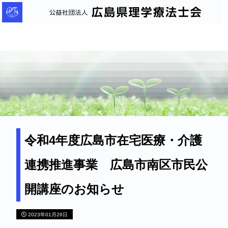
公
益
社
団
法
人
広
島
県
理
令和4年度広島市在宅医療・介護
学
連携推進事業 広島市南区市民公
療
法
開講座のお知らせ
士
会
2023年01月26日