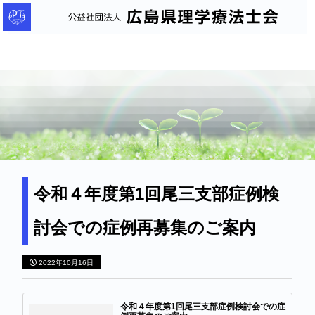
公
益
社
団
法
人
広
島
県
理
令和４年度第1回尾三支部症例検
学
討会での症例再募集のご案内
療
法
2022年10月16日
士
会
令和４年度第1回尾三支部症例検討会での症