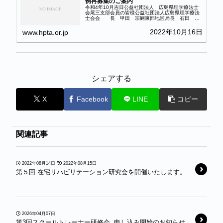
例再募集のご案内
令和4年10月吉日公益社団法人 広島県理学療法士
会尾三支部会員の皆様公益社団法人広島県理学療法
士会会 長 甲田 宗嗣東部地区局長 石田 芳
信尾三支部長 三谷 仁也令和４年度第1回尾三支
部症例検討会での症例再募集のご案内拝啓時下ます
2022年10月16日
www.hpta.or.jp
ますご健...
シェアする
X
Facebook
LINE
コピー
関連記事
2022年08月14日
2022年08月15日
第５回 在宅リハビリテーション研究会を開催いたします。
2026年04月07日
第3回スクールトレーナー研修会 申し込み開始のお知らせ